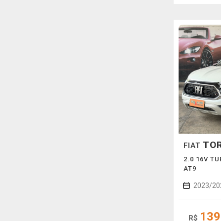
TO
FIAT
2.0 16V T
AT9
2023/20
139
R$