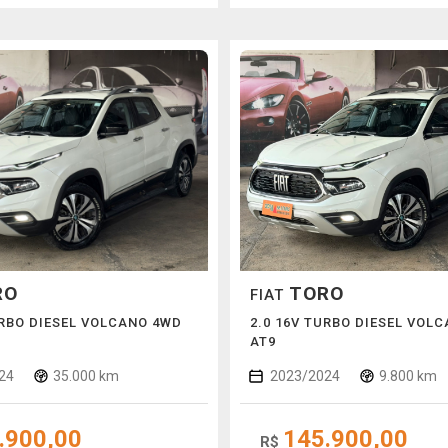
RO
TORO
FIAT
URBO DIESEL VOLCANO 4WD
2.0 16V TURBO DIESEL VOL
AT9
24
35.000 km
2023/2024
9.800 km
.900,00
145.900,00
R$