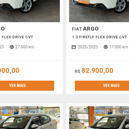
GO
ARGO
FIAT
Y FLEX DRIVE CVT
1.3 FIREFLY FLEX DRIVE CVT
25
27.000 km
2025/2025
17.000 km
900,00
82.900,00
R$
VER MAIS
VER MAIS