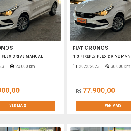
ONOS
CRONOS
FIAT
LY FLEX DRIVE MANUAL
1.3 FIREFLY FLEX DRIVE MA
23
20.000 km
2022/2023
30.000 km
900,00
77.900,00
R$
VER MAIS
VER MAIS