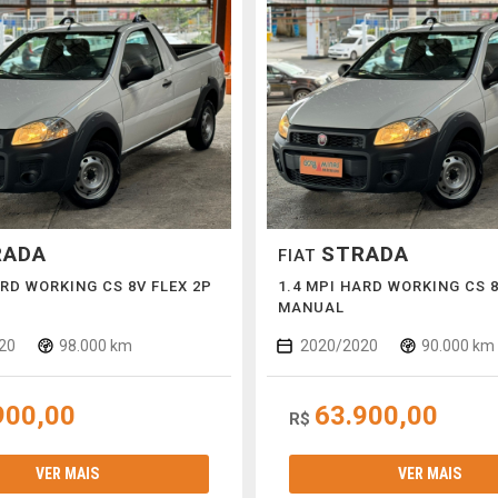
RADA
STRADA
FIAT
ARD WORKING CS 8V FLEX 2P
1.4 MPI HARD WORKING CS 8
MANUAL
20
98.000 km
2020/2020
90.000 km
900,00
63.900,00
R$
VER MAIS
VER MAIS