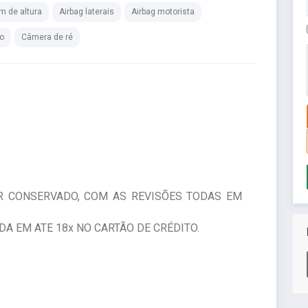
m de altura
Airbag laterais
Airbag motorista
lo
Câmera de ré
R CONSERVADO, COM AS REVISÕES TODAS EM
A EM ATE 18x NO CARTÃO DE CRÉDITO.