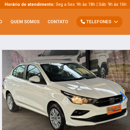
Horário de atendimento:
Seg a Sex: 9h às 18h | Sáb: 9h às 16h
O
QUEM SOMOS
CONTATO
TELEFONES